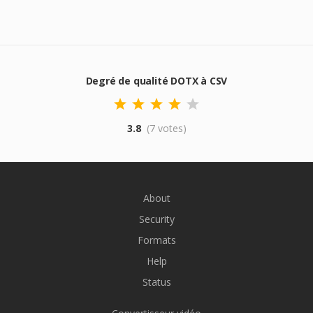
Degré de qualité DOTX à CSV
3.8
(7 votes)
About
Security
Formats
Help
Status