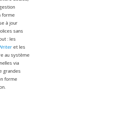
 gestion
n forme
se à jour
olices sans
ut : les
Writer
et les
gre au système
elles via
de grandes
en forme
on.