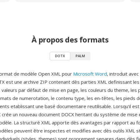
À propos des formats
DOTX
PALM
format de modèle Open XML pour
Microsoft Word
, introduit avec
TX est une archive ZIP contenant dès parties XML definissant les
 valeurs par défaut de mise en page, les couleurs du theme, les 
rmats de numerotation, le contenu type, les en-têtes, les pieds 
nts etablissant une basé documentaire reutilisable. Lorsqu'il est
crée un nouveau document DOCX heritant du système de mise 
odèle. La structuré XML apporte dès avantages par rapport au 
modèles peuvent être inspectes et modifies avec dès outils XML s
dividuels (styles, themes) sont proprement separes dans dès fic