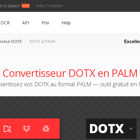
xt to Speech
Video Translator
OCR
API
Prix
Help
Excelle
isseur DOTX
DOTX à PALM
Convertisseur DOTX en PALM
vertissez vos DOTX au format PALM — outil gratuit en l
DOTX