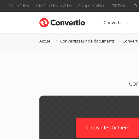
Video Editor
Add Subtitles to Video
Compress Video
GIF Editor
Te
Convertir
Accueil
Convertisseur de documents
Convert
Con
Choisir les fichiers