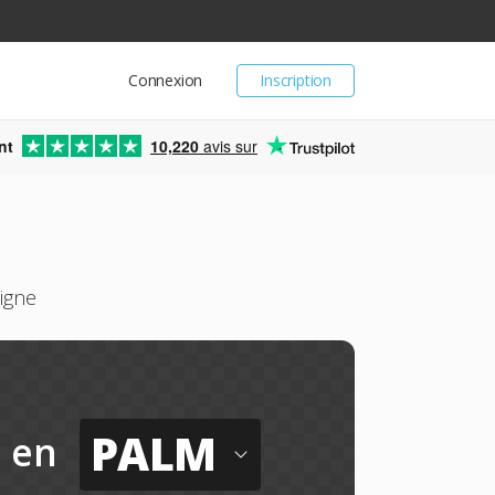
Connexion
Inscription
nt
10,220
avis sur
igne
PALM
en