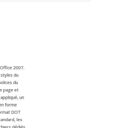
 Office 2007.
 styles du
polices du
de page et
 appliqué, un
en forme
format DOT
tandard, les
hiers dédiés,