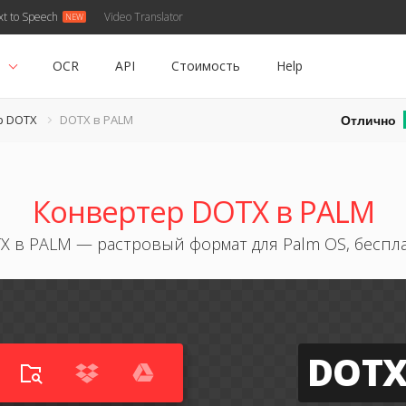
xt to Speech
Video Translator
ь
OCR
API
Стоимость
Help
Отлично
р DOTX
DOTX в PALM
Конвертер DOTX в PALM
X в PALM — растровый формат для Palm OS, беспл
DOT