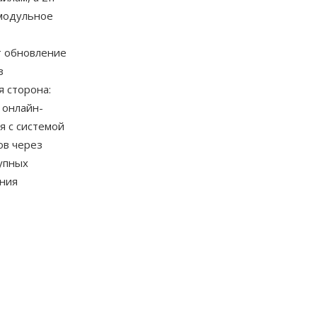
модульное
т обновление
з
 сторона:
 онлайн-
я с системой
ов через
упных
ания