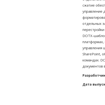
сжатие обес
управление 
форматирова
отдельных э
перестройки
DOTX-шаблон
платформах, 
управления 
SharePoint, 
командах. D
документов в
Разработчи
Дата выпус