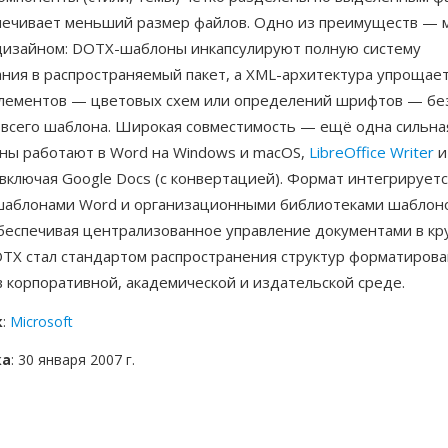
печивает меньший размер файлов. Одно из преимуществ — 
дизайном: DOTX-шаблоны инкапсулируют полную систему
ния в распространяемый пакет, а XML-архитектура упрощае
лементов — цветовых схем или определений шрифтов — бе
 всего шаблона. Широкая совместимость — ещё одна сильная
ы работают в Word на Windows и macOS,
LibreOffice Writer
и
включая Google Docs (с конвертацией). Формат интегрируетс
шаблонами Word и организационными библиотеками шаблон
обеспечивая централизованное управление документами в кр
OTX стал стандартом распространения структур форматиров
 корпоративной, академической и издательской среде.
к
:
Microsoft
ка
: 30 января 2007 г.