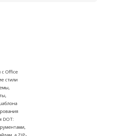
с Office
ие стили
емы,
ты,
шаблона
ирования
м DOT:
трументами,
йлам, а ZIP-