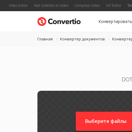
Video Editor
Add Subtitles to Video
Compress Video
GIF Editor
Te
Конвертироват
Главная
Конвертер документов
Конверте
DOT
Выберите файлы