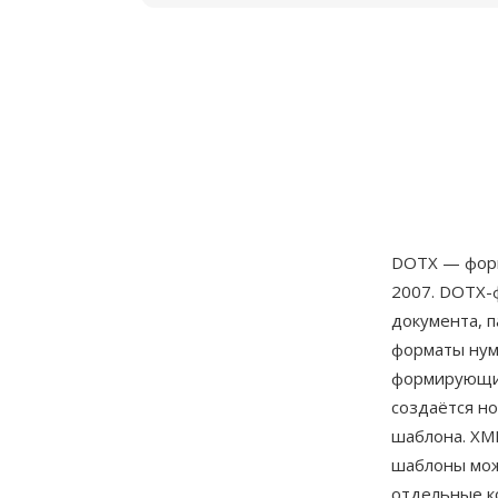
DOTX — фор
2007. DOTX-
документа, 
форматы нум
формирующие
создаётся н
шаблона. XM
шаблоны мож
отдельные к