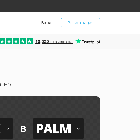
Вход
Регистрация
10,220
отзывов на
атно
X
PALM
в