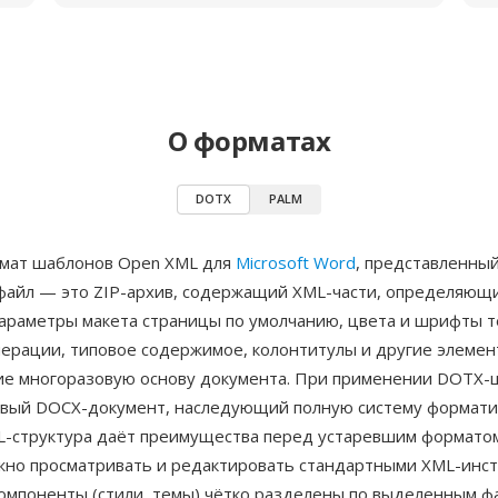
О форматах
DOTX
PALM
мат шаблонов Open XML для
Microsoft Word
, представленный 
файл — это ZIP-архив, содержащий XML-части, определяющ
параметры макета страницы по умолчанию, цвета и шрифты т
ерации, типовое содержимое, колонтитулы и другие элемен
 многоразовую основу документа. При применении DOTX-
овый DOCX-документ, наследующий полную систему формат
L-структура даёт преимущества перед устаревшим формато
но просматривать и редактировать стандартными XML-инс
омпоненты (стили, темы) чётко разделены по выделенным фа