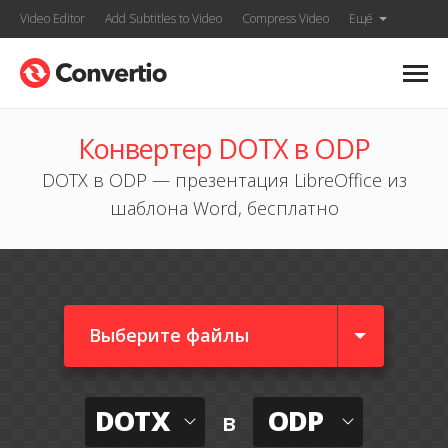
Video Editor
Add Subtitles to Video
Compress Video
Ещё
Конвертер DOTX в ODP
DOTX в ODP — презентация LibreOffice из
шаблона Word, бесплатно
Выберите файлы
DOTX
ODP
в