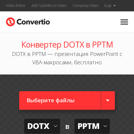
Video Editor
Add Subtitles to Video
Compress Video
Ещё
Конвертер DOTX в PPTM
DOTX в PPTM — презентация PowerPoint с
VBA-макросами, бесплатно
Выберите файлы
DOTX
PPTM
в