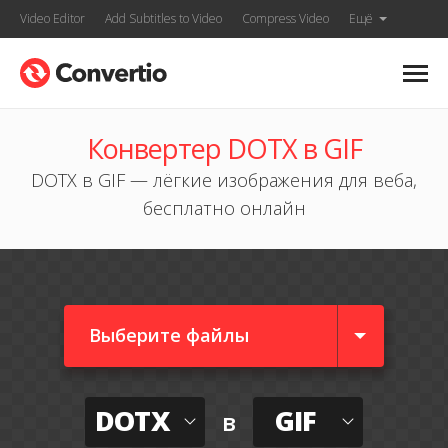
Video Editor
Add Subtitles to Video
Compress Video
Ещё
Конвертер DOTX в GIF
DOTX в GIF — лёгкие изображения для веба,
бесплатно онлайн
Выберите файлы
DOTX
GIF
в