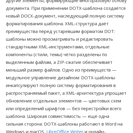
другие элементы, формирующие многоразовую основу
документа. При применении DOTX-шаблона создаётся
новый DOCX-документ, наследующий полную систему
форматирования шаблона. XML-структура даёт
преимущества перед устаревшим форматом DOT:
шаблоны можно просматривать и редактировать
стандартными XML-инструментами, отдельные
компоненты (стили, темы) чётко разделены по
выделенным файлам, а ZIP-сжатие обеспечивает
меньший размер файлов. Одно из преимуществ —
модульное управление дизайном: DOTX-шаблоны
инкапсулируют полную систему форматирования в
распространяемый пакет, а XML-архитектура упрощает
обновление отдельных элементов — цветовых схем
или определений шрифтов — без перестройки всего
шаблона. Широкая совместимость — ещё одна
сильная сторона: DOTX-шаблоны работают в Word на
Windows и macOS,
LibreOffice Writer
и онлайн-