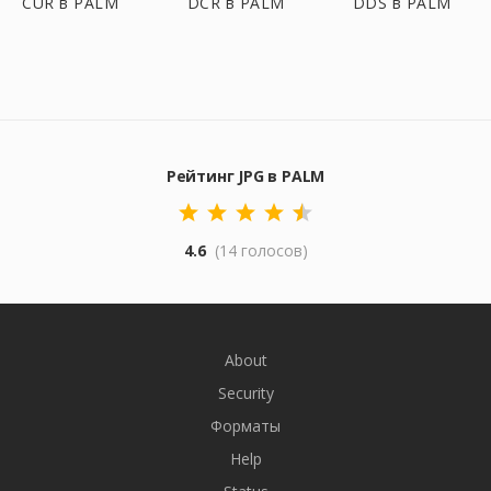
CUR в PALM
DCR в PALM
DDS в PALM
Рейтинг JPG в PALM
4.6
(14 голосов)
About
Security
Форматы
Help