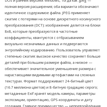
DOS и ранних версиях Windows, тогда как .jpeg —
полная версия расширения; оба варианта обозначают
идентичное содержимое файла. JPEG применяет
сжатие с потерями на основе дискретного косинусного
преобразования (DCT): изображение делится на блоки
8x8, которые преобразуются в частотные
коэффициенты, квантуются с отбрасыванием
визуально незначимых данных и подвергаются
энтропийному кодированию. Пользователь управляет
степенью сжатия: высокое качество сохраняет больше
деталей при большем размере файла, а низкое —
обеспечивает значительное уменьшение размера с
нарастающими видимыми артефактами на сложных
текстурах. Формат поддерживает 24-битный цвет
(16.7 миллиона цветов) и 8-битную градацию серого;
метаданные Exif хранят модель камеры, параметры
экспозиции, ориентацию, GPS-координаты и дату
создания. Главное преимущество — непревзойдённая