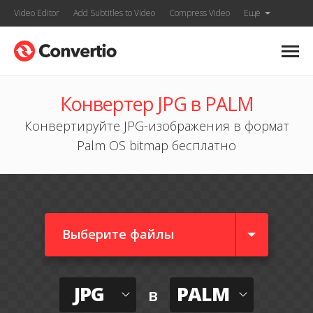
Video Editor
Add Subtitles to Video
Compress Video
Ещё
Конвертер JPG в PALM
Конвертируйте JPG-изображения в формат
Palm OS bitmap бесплатно
Выберите файлы
JPG
PALM
в