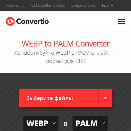
Video Editor
Add Subtitles to Video
Compress Video
Ещё
WEBP to PALM Converter
Конвертируйте WEBP в PALM онлайн —
формат для КПК
Выберите файлы
WEBP
PALM
в