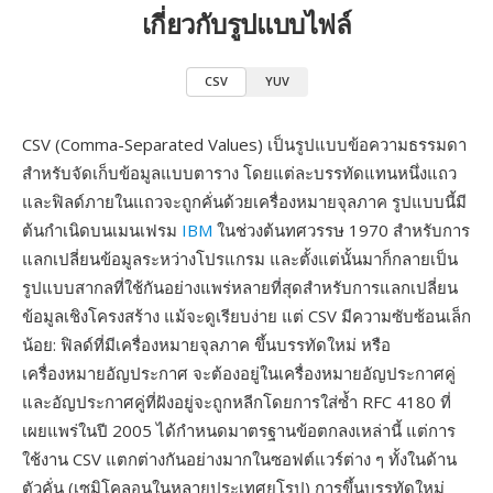
เกี่ยวกับรูปแบบไฟล์
CSV
YUV
CSV (Comma-Separated Values) เป็นรูปแบบข้อความธรรมดา
สำหรับจัดเก็บข้อมูลแบบตาราง โดยแต่ละบรรทัดแทนหนึ่งแถว
และฟิลด์ภายในแถวจะถูกคั่นด้วยเครื่องหมายจุลภาค รูปแบบนี้มี
ต้นกำเนิดบนเมนเฟรม
IBM
ในช่วงต้นทศวรรษ 1970 สำหรับการ
แลกเปลี่ยนข้อมูลระหว่างโปรแกรม และตั้งแต่นั้นมาก็กลายเป็น
รูปแบบสากลที่ใช้กันอย่างแพร่หลายที่สุดสำหรับการแลกเปลี่ยน
ข้อมูลเชิงโครงสร้าง แม้จะดูเรียบง่าย แต่ CSV มีความซับซ้อนเล็ก
น้อย: ฟิลด์ที่มีเครื่องหมายจุลภาค ขึ้นบรรทัดใหม่ หรือ
เครื่องหมายอัญประกาศ จะต้องอยู่ในเครื่องหมายอัญประกาศคู่
และอัญประกาศคู่ที่ฝังอยู่จะถูกหลีกโดยการใส่ซ้ำ RFC 4180 ที่
เผยแพร่ในปี 2005 ได้กำหนดมาตรฐานข้อตกลงเหล่านี้ แต่การ
ใช้งาน CSV แตกต่างกันอย่างมากในซอฟต์แวร์ต่าง ๆ ทั้งในด้าน
ตัวคั่น (เซมิโคลอนในหลายประเทศยุโรป) การขึ้นบรรทัดใหม่