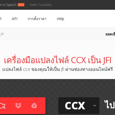
xt to Speech
Video Translator
R
API
การตั้งราคา
Help
ยอดเยี
JFI
เครื่องมือแปลงไฟล์ CCX เป็น JFI
แปลงไฟล์ ccx ของคุณให้เป็น jfi ผ่านช่องทางออนไลน์ฟรี
CCX
ไป