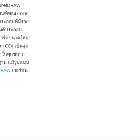
CorelDRAW
ัณฑ์ของ Corel
ประกอบที่มีราย
ะองค์ประกอบ
ปอาร์ตขนาดใหญ่
อหา CCX เป็นจุด
ัดในทุกขนาด
ฐาน แม้รูปแบบ
DRAW
เวอร์ชัน