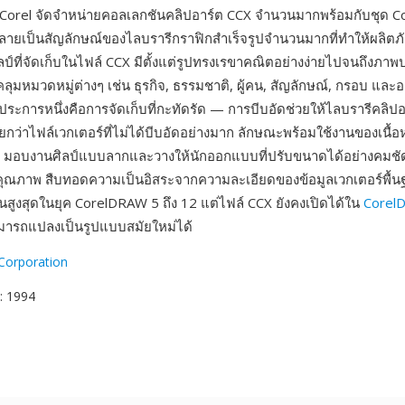
ด Corel จัดจำหน่ายคอลเลกชันคลิปอาร์ต CCX จำนวนมากพร้อมกับชุด 
ลายเป็นสัญลักษณ์ของไลบรารีกราฟิกสำเร็จรูปจำนวนมากที่ทำให้ผลิตภ
ป์ที่จัดเก็บในไฟล์ CCX มีตั้งแต่รูปทรงเรขาคณิตอย่างง่ายไปจนถึงภาพ
ลุมหมวดหมู่ต่างๆ เช่น ธุรกิจ, ธรรมชาติ, ผู้คน, สัญลักษณ์, กรอบ แล
นประการหนึ่งคือการจัดเก็บที่กะทัดรัด — การบีบอัดช่วยให้ไลบรารีคลิ
์น้อยกว่าไฟล์เวกเตอร์ที่ไม่ได้บีบอัดอย่างมาก ลักษณะพร้อมใช้งานของเนื้
ร มอบงานศิลป์แบบลากและวางให้นักออกแบบที่ปรับขนาดได้อย่างคมช
คุณภาพ สืบทอดความเป็นอิสระจากความละเอียดของข้อมูลเวกเตอร์พื้น
านสูงสุดในยุค CorelDRAW 5 ถึง 12 แต่ไฟล์ CCX ยังคงเปิดได้ใน
Corel
มารถแปลงเป็นรูปแบบสมัยใหม่ได้
Corporation
: 1994