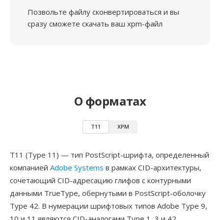
Позвольте файлу сконвертироваться и вы
сразу сможете скачать ваш xpm-файл
О форматах
T11
XPM
T11 (Type 11) — тип PostScript-шрифта, определенный
компанией
Adobe Systems
в рамках CID-архитектуры,
сочетающий CID-адресацию глифов с контурными
данными TrueType, обернутыми в PostScript-оболочку
Type 42. В нумерации шрифтовых типов Adobe Type 9,
10 и 11 являются CID-аналогами Type 1, 3 и 42