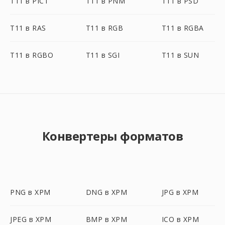
T11 в PICT
T11 в PNM
T11 в PSD
T11 в RAS
T11 в RGB
T11 в RGBA
T11 в RGBO
T11 в SGI
T11 в SUN
Конвертеры форматов
PNG в XPM
DNG в XPM
JPG в XPM
JPEG в XPM
BMP в XPM
ICO в XPM