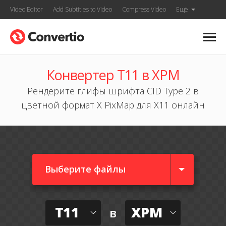
Video Editor
Add Subtitles to Video
Compress Video
Ещё
Конвертер T11 в XPM
Рендерите глифы шрифта CID Type 2 в
цветной формат X PixMap для X11 онлайн
Выберите файлы
T11
XPM
в