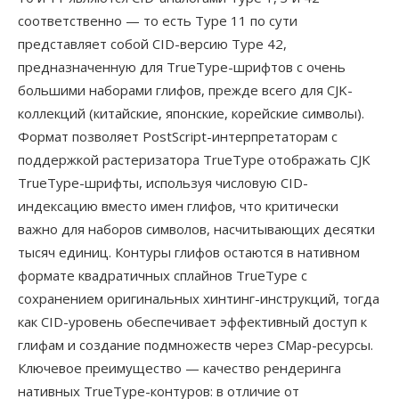
соответственно — то есть Type 11 по сути
представляет собой CID-версию Type 42,
предназначенную для TrueType-шрифтов с очень
большими наборами глифов, прежде всего для CJK-
коллекций (китайские, японские, корейские символы).
Формат позволяет PostScript-интерпретаторам с
поддержкой растеризатора TrueType отображать CJK
TrueType-шрифты, используя числовую CID-
индексацию вместо имен глифов, что критически
важно для наборов символов, насчитывающих десятки
тысяч единиц. Контуры глифов остаются в нативном
формате квадратичных сплайнов TrueType с
сохранением оригинальных хинтинг-инструкций, тогда
как CID-уровень обеспечивает эффективный доступ к
глифам и создание подмножеств через CMap-ресурсы.
Ключевое преимущество — качество рендеринга
нативных TrueType-контуров: в отличие от