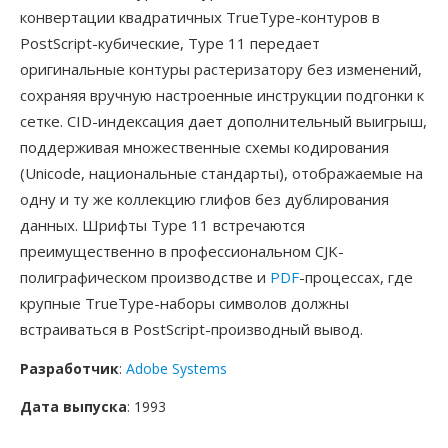
конвертации квадратичных TrueType-контуров в
PostScript-кубические, Type 11 передает
оригинальные контуры растеризатору без изменений,
сохраняя вручную настроенные инструкции подгонки к
сетке. CID-индексация дает дополнительный выигрыш,
поддерживая множественные схемы кодирования
(Unicode, национальные стандарты), отображаемые на
одну и ту же коллекцию глифов без дублирования
данных. Шрифты Type 11 встречаются
преимущественно в профессиональном CJK-
полиграфическом производстве и
PDF
-процессах, где
крупные TrueType-наборы символов должны
встраиваться в PostScript-производный вывод.
Разработчик
:
Adobe Systems
Дата выпуска
: 1993