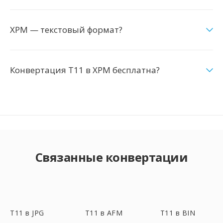
XPM — текстовый формат?
Конвертация T11 в XPM бесплатна?
Связанные конвертации
T11 в JPG
T11 в AFM
T11 в BIN