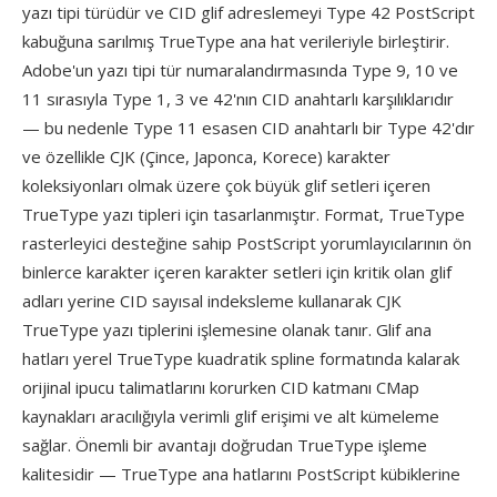
yazı tipi türüdür ve CID glif adreslemeyi Type 42 PostScript
kabuğuna sarılmış TrueType ana hat verileriyle birleştirir.
Adobe'un yazı tipi tür numaralandırmasında Type 9, 10 ve
11 sırasıyla Type 1, 3 ve 42'nın CID anahtarlı karşılıklarıdır
— bu nedenle Type 11 esasen CID anahtarlı bir Type 42'dır
ve özellikle CJK (Çince, Japonca, Korece) karakter
koleksiyonları olmak üzere çok büyük glif setleri içeren
TrueType yazı tipleri için tasarlanmıştır. Format, TrueType
rasterleyici desteğine sahip PostScript yorumlayıcılarının ön
binlerce karakter içeren karakter setleri için kritik olan glif
adları yerine CID sayısal indeksleme kullanarak CJK
TrueType yazı tiplerini işlemesine olanak tanır. Glif ana
hatları yerel TrueType kuadratik spline formatında kalarak
orijinal ipucu talimatlarını korurken CID katmanı CMap
kaynakları aracılığıyla verimli glif erişimi ve alt kümeleme
sağlar. Önemli bir avantajı doğrudan TrueType işleme
kalitesidir — TrueType ana hatlarını PostScript kübiklerine