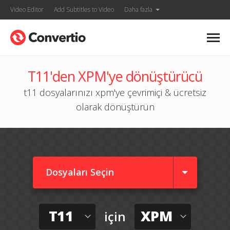
Video Editor
Add Subtitles to Video
Daha fazla
T11'den XPM'ye dönüştürücü
t11 dosyalarınızı xpm'ye çevrimiçi & ücretsiz
olarak dönüştürün
Dosyaları Seçin
T11
XPM
için