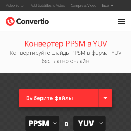
Video Editor
Add Subtitles to Video
Compress Video
Ещё
Конвертер PPSM в YUV
Конвертируйте слайды PPSM в формат YUV
бесплатно онлайн
Выберите файлы
PPSM
YUV
в