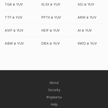
TGA в YUV
XLSX в YUV
SGI в YUV
TTF в YUV
PPTX в YUV
ARW в YUV
AVIF в YUV
HEIF в YUV
AI в YUV
ABW в YUV
DBK в YUV
KWD в YUV
About
Security
Форматы
Help