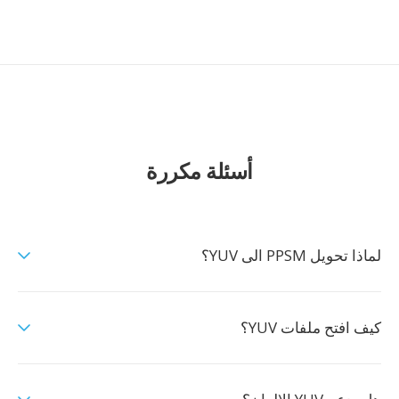
أسئلة مكررة
لماذا تحويل PPSM الى YUV؟
كيف افتح ملفات YUV؟