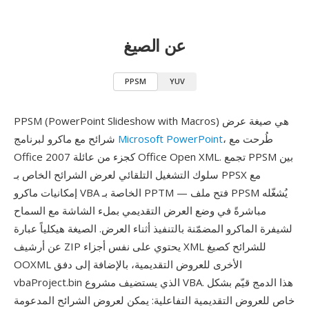
عن الصيغ
PPSM
YUV
PPSM (PowerPoint Slideshow with Macros) هي صيغة عرض
، طُرحت مع
Microsoft PowerPoint
شرائح مع ماكرو لبرنامج
Office 2007 كجزء من عائلة Office Open XML. تجمع PPSM بين
سلوك التشغيل التلقائي لعرض الشرائح الخاص بـ PPSX مع
إمكانيات ماكرو VBA الخاصة بـ PPTM — فتح ملف PPSM يُشغّله
مباشرةً في وضع العرض التقديمي بملء الشاشة مع السماح
لشيفرة الماكرو المضمّنة بالتنفيذ أثناء العرض. الصيغة هيكلياً عبارة
عن أرشيف ZIP يحتوي على نفس أجزاء XML للشرائح كصيغ
OOXML الأخرى للعروض التقديمية، بالإضافة إلى دفق
vbaProject.bin الذي يستضيف مشروع VBA. هذا الدمج قيّم بشكل
خاص للعروض التقديمية التفاعلية: يمكن لعروض الشرائح المدعومة