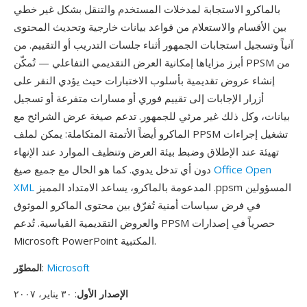
بالماكرو الاستجابة لمدخلات المستخدم والتنقل بشكل غير خطي
بين الأقسام والاستعلام من قواعد بيانات خارجية وتحديث المحتوى
آنياً وتسجيل استجابات الجمهور أثناء جلسات التدريب أو التقييم. من
أبرز مزاياها إمكانية العرض التقديمي التفاعلي — تُمكّن PPSM من
إنشاء عروض تقديمية بأسلوب الاختبارات حيث يؤدي النقر على
أزرار الإجابات إلى تقييم فوري أو مسارات متفرعة أو تسجيل
بيانات، وكل ذلك غير مرئي للجمهور. تدعم صيغة عرض الشرائح مع
الماكرو أيضاً الأتمتة المتكاملة: يمكن لملف PPSM تشغيل إجراءات
تهيئة عند الإطلاق وضبط بيئة العرض وتنظيف الموارد عند الإنهاء
Office Open
دون أي تدخل يدوي. كما هو الحال مع جميع صيغ
المدعومة بالماكرو، يساعد الامتداد المميز .ppsm المسؤولين
XML
في فرض سياسات أمنية تُفرّق بين محتوى الماكرو الموثوق
والعروض التقديمية القياسية. تُدعم PPSM حصرياً في إصدارات
Microsoft PowerPoint المكتبية.
Microsoft
:
المطوّر
الإصدار الأول
: ٣٠ يناير، ٢٠٠٧