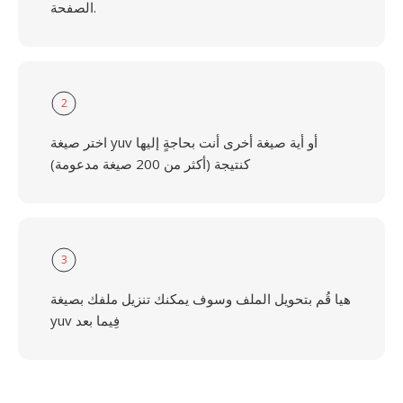
الصفحة.
2
اختر صيغة yuv أو أية صيغة أخرى أنت بحاجةٍ إليها
كنتيجة (أكثر من 200 صيغة مدعومة)
3
هيا قُم بتحويل الملف وسوف يمكنك تنزيل ملفك بصيغة
yuv فِيما بعد