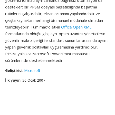
gösterisi formatı aynı zamanda bağımsız otomasyon da
destekler: bir PPSM dosyası başlatıldığında başlatma
rutinlerini çalıştırabilir, ekran ortamını yapılandırabilir ve
çıkışta kaynakları herhangi bir manuel müdahale olmadan
temizleyebilir. Tüm makro etkin
Office Open XML
formatlarında olduğu gibi, ayrı .ppsm uzantısı yöneticilerin
güvenilir makro içeriği ile standart sunumlar arasında ayrım
yapan güvenlik politikaları uygulamasına yardımcı olur.
PPSM, yalnızca Microsoft PowerPoint masaüstü
sürümlerinde desteklenmektedir.
Geliştirici
:
Microsoft
İlk yayın
: 30 Ocak 2007