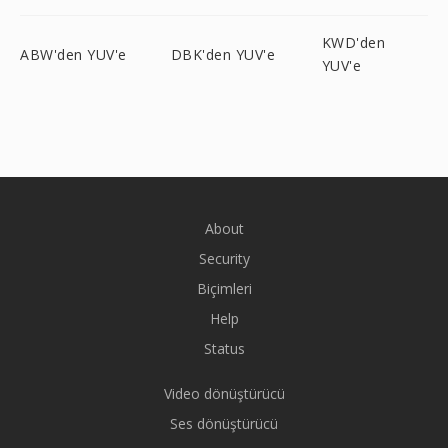
KWD'den
ABW'den YUV'e
DBK'den YUV'e
YUV'e
About
Security
Biçimleri
Help
Status
Video dönüştürücü
Ses dönüştürücü