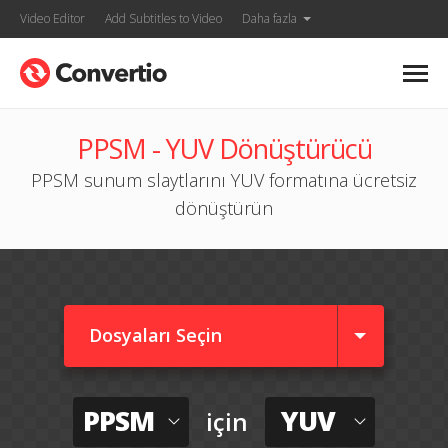
Video Editor
Add Subtitles to Video
Daha fazla
PPSM - YUV Dönüştürücü
PPSM sunum slaytlarını YUV formatına ücretsiz
dönüştürün
Dosyaları Seçin
PPSM
YUV
için