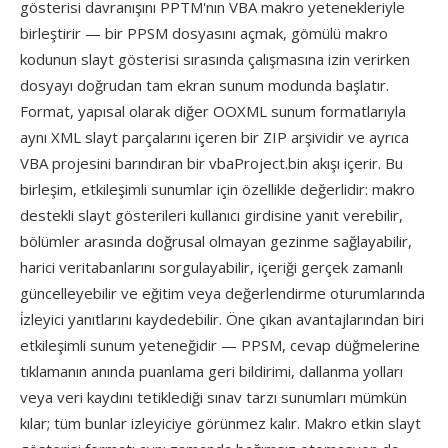
gösterisi davranışını PPTM'nın VBA makro yetenekleriyle
birleştirir — bir PPSM dosyasını açmak, gömülü makro
kodunun slayt gösterisi sırasında çalışmasına izin verirken
dosyayı doğrudan tam ekran sunum modunda başlatır.
Format, yapısal olarak diğer OOXML sunum formatlarıyla
aynı XML slayt parçalarını içeren bir ZIP arşividir ve ayrıca
VBA projesini barındıran bir vbaProject.bin akışı içerir. Bu
birleşim, etkileşimli sunumlar için özellikle değerlidir: makro
destekli slayt gösterileri kullanıcı girdisine yanıt verebilir,
bölümler arasında doğrusal olmayan gezinme sağlayabilir,
harici veritabanlarını sorgulayabilir, içeriği gerçek zamanlı
güncelleyebilir ve eğitim veya değerlendirme oturumlarında
i̇zleyici yanıtlarını kaydedebilir. Öne çıkan avantajlarından biri
etkileşimli sunum yeteneğidir — PPSM, cevap düğmelerine
tıklamanın anında puanlama geri bildirimi, dallanma yolları
veya veri kaydını tetiklediği sınav tarzı sunumları mümkün
kılar; tüm bunlar izleyiciye görünmez kalır. Makro etkin slayt