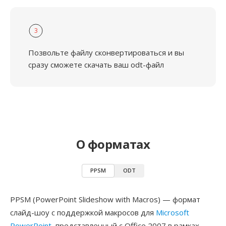
3
Позвольте файлу сконвертироваться и вы
сразу сможете скачать ваш odt-файл
О форматах
PPSM
ODT
PPSM (PowerPoint Slideshow with Macros) — формат
слайд-шоу с поддержкой макросов для
Microsoft
PowerPoint
, представленный с Office 2007 в рамках