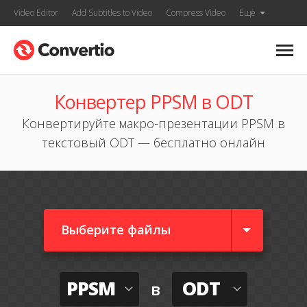
Video Editor
Add Subtitles to Video
Compress Video
Ещё
Конвертер PPSM в ODT
Конвертируйте макро-презентации PPSM в
текстовый ODT — бесплатно онлайн
Выберите файлы
PPSM
ODT
в