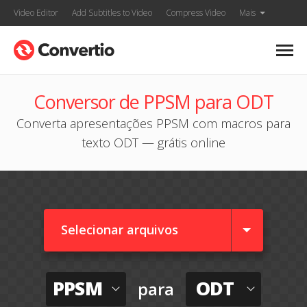
Video Editor
Add Subtitles to Video
Compress Video
Mais
Conversor de PPSM para ODT
Converta apresentações PPSM com macros para
texto ODT — grátis online
Selecionar arquivos
PPSM
ODT
para