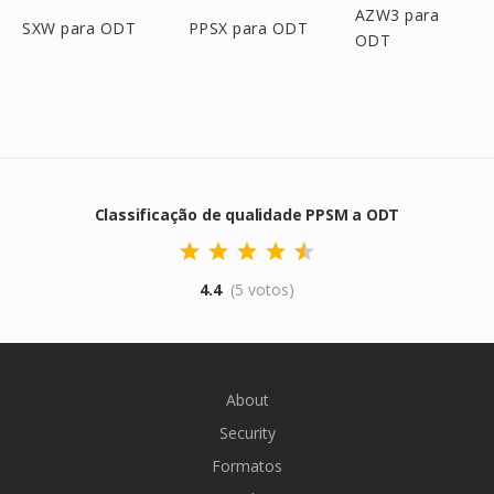
AZW3 para
SXW para ODT
PPSX para ODT
ODT
Classificação de qualidade PPSM a ODT
4.4
(5 votos)
About
Security
Formatos