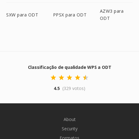
AZW3 para
SXW para ODT
PPSX para ODT
ODT
Classificação de qualidade WPS a ODT
4.5
(329 votos)
About
Security
Formatos