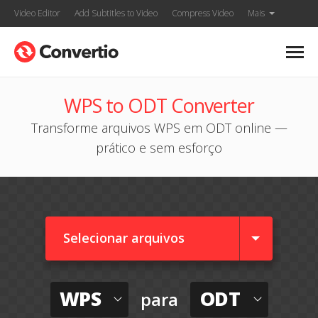
Video Editor
Add Subtitles to Video
Compress Video
Mais
WPS to ODT Converter
Transforme arquivos WPS em ODT online —
prático e sem esforço
Selecionar arquivos
WPS
ODT
para