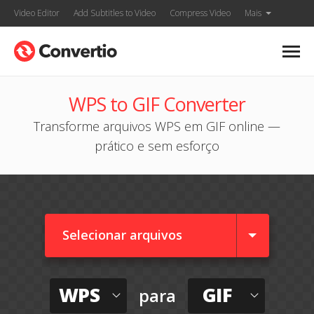
Video Editor
Add Subtitles to Video
Compress Video
Mais
WPS to GIF Converter
Transforme arquivos WPS em GIF online —
prático e sem esforço
Selecionar arquivos
WPS
GIF
para