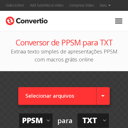
Video Editor
Add Subtitles to Video
Compress Video
Mais
Conversor de PPSM para TXT
Extraia texto simples de apresentações PPSM
com macros grátis online
Selecionar arquivos
PPSM
TXT
para