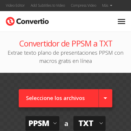
Video Editor
Add Subtitles to Video
Compress Video
Más
Convertidor de PPSM a TXT
Extrae texto plano de presentaciones PPSM con
macros gratis en línea
Seleccione los archivos
PPSM
TXT
a