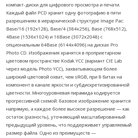
компакт-диски для цифрового просмотра и печати.
Каждый файл PCD хранит одну фотографию в пяти
разрешениях в иерархической структуре Image Pac:
Base/16 (192x128), Base/4 (384x256), Base (768x512),
4Base (1536x1024) и 16Base (3072x2048) с
опциональным 64Base (6144x4096) на дисках Pro
Photo CD. Изображения хранятся в проприетарном
цветовом пространстве Kodak YCC (вариант CIE Lab
через модель Photo YCC), захватывающем более
широкий цветовой охват, чем sRGB, при 8 битах на
компонент в канале яркости и субдискретизированной
цветности. Многоуровневая пирамида кодируется
прогрессивной схемой: базовое изображение хранится
напрямую, а каждое более высокое разрешение — как
остаток (разность), уточняющий масштабированный
предыдущий уровень, что поддерживает управляемый
размер файла. Одно из преимуществ —