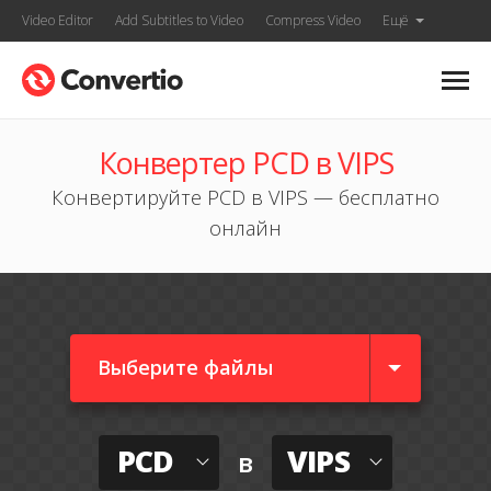
Video Editor
Add Subtitles to Video
Compress Video
Ещё
Конвертер PCD в VIPS
Конвертируйте PCD в VIPS — бесплатно
онлайн
Выберите файлы
PCD
VIPS
в