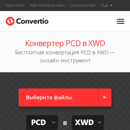
Video Editor
Add Subtitles to Video
Compress Video
Ещё
Конвертер PCD в XWD
Бесплатная конвертация PCD в XWD —
онлайн-инструмент
Выберите файлы
PCD
XWD
в