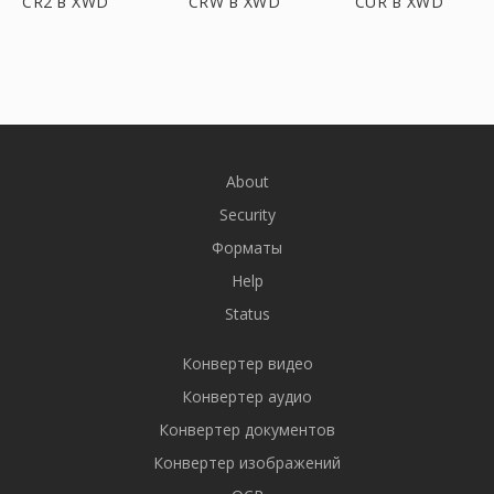
CR2 в XWD
CRW в XWD
CUR в XWD
About
Security
Форматы
Help
Status
Конвертер видео
Конвертер аудио
Конвертер документов
Конвертер изображений