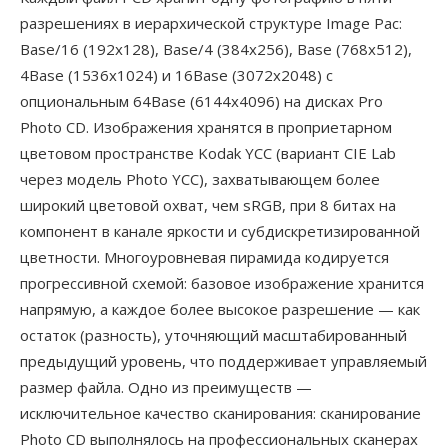
разрешениях в иерархической структуре Image Pac:
Base/16 (192x128), Base/4 (384x256), Base (768x512),
4Base (1536x1024) и 16Base (3072x2048) с
опциональным 64Base (6144x4096) на дисках Pro
Photo CD. Изображения хранятся в проприетарном
цветовом пространстве Kodak YCC (вариант CIE Lab
через модель Photo YCC), захватывающем более
широкий цветовой охват, чем sRGB, при 8 битах на
компонент в канале яркости и субдискретизированной
цветности. Многоуровневая пирамида кодируется
прогрессивной схемой: базовое изображение хранится
напрямую, а каждое более высокое разрешение — как
остаток (разность), уточняющий масштабированный
предыдущий уровень, что поддерживает управляемый
размер файла. Одно из преимуществ —
исключительное качество сканирования: сканирование
Photo CD выполнялось на профессиональных сканерах