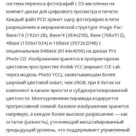
система переноса фотографий с 35-мм пленки на
компакт-диски для цифрового просмотра и печати.
Каждый файл PCD хранит одну фотографию в пяти
разрешениях в иерархической структуре Image Pac:
Base/16 (192x128), Base/4 (384x256), Base (768x512),
4Base (1536x1024) и 16Base (3072x2048) с
опциональным 64Base (6144x4096) на дисках Pro
Photo CD. Изображения хранятся в проприетарном
цветовом пространстве Kodak YCC (вариант CIE Lab
через модель Photo YCC), захватывающем более
широкий цветовой охват, чем sRGB, при 8 битах на
компонент в канале яркости и субдискретизированной
цветности. Многоуровневая пирамида кодируется
прогрессивной схемой: базовое изображение хранится
напрямую, а каждое более высокое разрешение — как
остаток (разность), уточняющий масштабированный
предыдущий уровень, что поддерживает управляемый