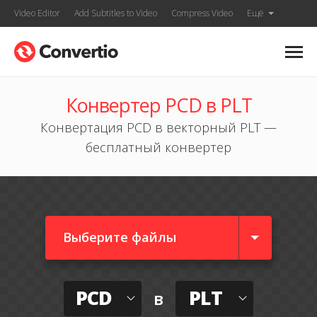
Video Editor
Add Subtitles to Video
Compress Video
Ещё
Конвертер PCD в PLT
Конвертация PCD в векторный PLT —
бесплатный конвертер
Выберите файлы
PCD
PLT
в