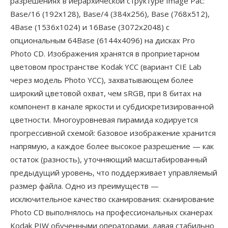
разрешениях в иерархической структуре Image Pac:
Base/16 (192x128), Base/4 (384x256), Base (768x512),
4Base (1536x1024) и 16Base (3072x2048) с
опциональным 64Base (6144x4096) на дисках Pro
Photo CD. Изображения хранятся в проприетарном
цветовом пространстве Kodak YCC (вариант CIE Lab
через модель Photo YCC), захватывающем более
широкий цветовой охват, чем sRGB, при 8 битах на
компонент в канале яркости и субдискретизированной
цветности. Многоуровневая пирамида кодируется
прогрессивной схемой: базовое изображение хранится
напрямую, а каждое более высокое разрешение — как
остаток (разность), уточняющий масштабированный
предыдущий уровень, что поддерживает управляемый
размер файла. Одно из преимуществ —
исключительное качество сканирования: сканирование
Photo CD выполнялось на профессиональных сканерах
Kodak PIW обученными операторами, давая стабильно