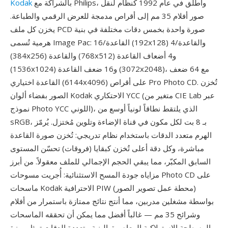
بالشراكة مع Philips، وأُطلق في عام 1992 كنظام لنقل
Kodak
صور أفلام 35 مم إلى أقراص مدمجة للعرض الرقمي والطباعة.
يخزن كل ملف PCD صورة واحدة بخمس دقات مختلفة في بنية
هرمية تُسمى Image Pac: القاعدة/16 (192x128) والقاعدة/4
(384x256) والقاعدة (768x512) و4 أضعاف القاعدة
(1536x1024) و16 ضعف القاعدة (3072x2048)، مع 64 ضعف
القاعدة اختياري (6144x4096) على أقراص Pro Photo CD. تُخزن
الصور بفضاء ألوان Kodak الاحتكاري YCC (متغير من CIE Lab عبر
نموذج Photo YCC اللوني)، الذي يلتقط نطاقاً لونياً أوسع من
sRGB، بـ 8 بت لكل مكون في قناة الإضاءة وتلوين مُختزل. يُرمّز
الهرم متعدد الدقات باستخدام نظام تدريجي: تُخزن صورة القاعدة
مباشرة، وكل دقة أعلى تُخزن كبقايا (فروقات) تحسّن المستوى
السابق المكبّر، مما يبقي الحجم الإجمالي للملف معقولاً. من أبرز
مزاياه جودة المسح الاستثنائية: أُجريت مسوحات Photo CD على
ماسحات Kodak الاحترافية PIW (محطة عمل تصوير الصور)
بواسطة مشغلين مدربين، مما أنتج نتائج ممتازة باستمرار من أفلام
وشرائح 35 مم — غالباً أفضل مما يمكن أن تحققه الماسحات
المسطحة الاستهلاكية المعاصرة. البنية متعددة الدقات تمثل ميزة