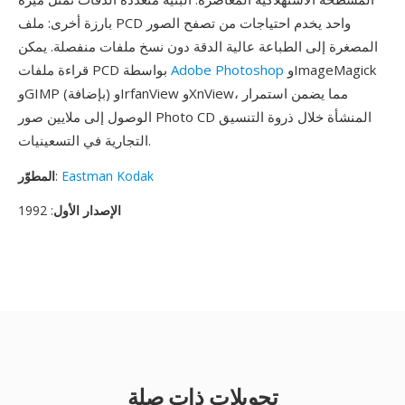
بارزة أخرى: ملف PCD واحد يخدم احتياجات من تصفح الصور
المصغرة إلى الطباعة عالية الدقة دون نسخ ملفات منفصلة. يمكن
وImageMagick
Adobe Photoshop
قراءة ملفات PCD بواسطة
وGIMP (بإضافة) وIrfanView وXnView، مما يضمن استمرار
الوصول إلى ملايين صور Photo CD المنشأة خلال ذروة التنسيق
التجارية في التسعينيات.
Eastman Kodak
:
المطوّر
الإصدار الأول
: 1992
تحويلات ذات صلة