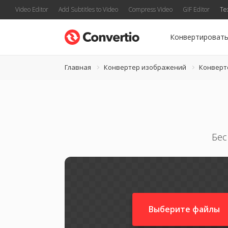
Video Editor
Add Subtitles to Video
Compress Video
GIF Editor
Te
Конвертироват
Главная
Конвертер изображений
Конверт
Бес
Выберите файлы