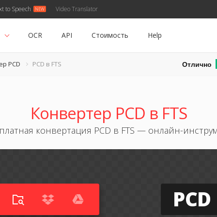
xt to Speech
Video Translator
ь
OCR
API
Стоимость
Help
Отлично
ер PCD
PCD в FTS
Конвертер PCD в FTS
платная конвертация PCD в FTS — онлайн-инстру
PCD