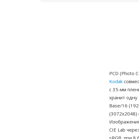
PCD (Photo 
Kodak
совмес
с 35-мм плен
хранит одну 
Base/16 (192
(3072x2048) 
Изображения
CIE Lab чере
sRGB, при 8 