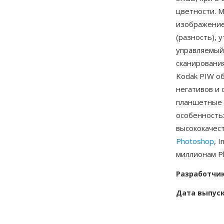
цветности. 
изображение
(разность),
управляемый
сканировани
Kodak PIW о
негативов и 
планшетные 
особенность
высококачес
Photoshop
, 
миллионам Ph
Разработчи
Дата выпус