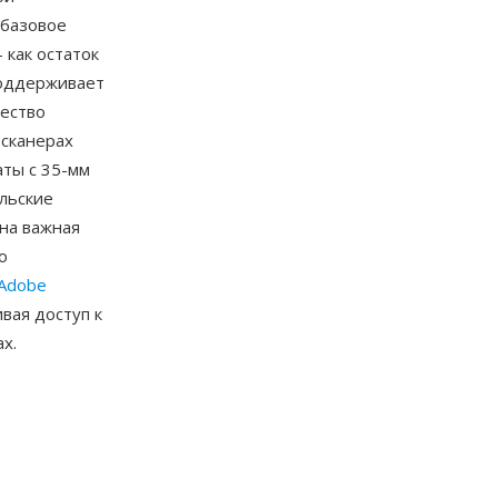
 базовое
как остаток
поддерживает
ество
 сканерах
ты с 35-мм
льские
на важная
о
Adobe
ивая доступ к
х.