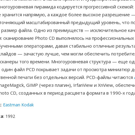
Многоуровневая пирамида кодируется прогрессивной схемой:
 хранится напрямую, а каждое более высокое разрешение — 
 уточняющий масштабированный предыдущий уровень, что 
 размер файла. Одно из преимуществ — исключительное кач
я: сканирование Photo CD выполнялось на профессиональных
бученными операторами, давая стабильно отличные результа
слайдов — зачастую лучше, чем могли обеспечить потребите
сканеры того времени. Многоуровневая структура — еще од
: один файл PCD покрывает задачи от просмотра миниатюр д
твенной печати без отдельных версий. PCD-файлы читаются
ImageMagick, GIMP (через плагин), IrfanView и XnView, обеспеч
oto CD, созданных в период расцвета формата в 1990-х года
к
:
Eastman Kodak
ка
: 1992