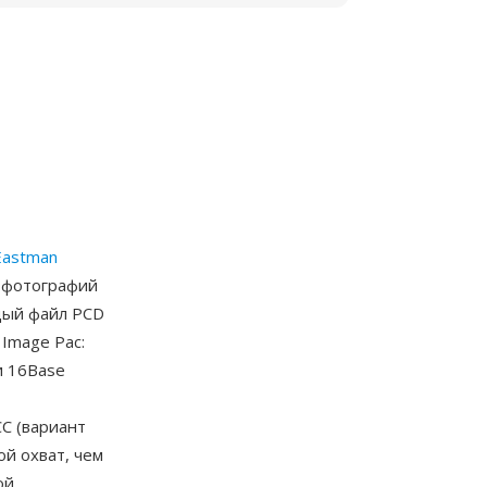
Eastman
а фотографий
ждый файл PCD
Image Pac:
и 16Base
C (вариант
й охват, чем
ой