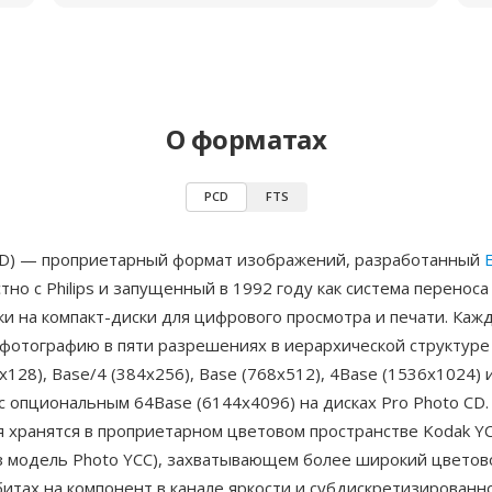
О форматах
PCD
FTS
CD) — проприетарный формат изображений, разработанный
тно с Philips и запущенный в 1992 году как система перенос
ки на компакт-диски для цифрового просмотра и печати. Ка
фотографию в пяти разрешениях в иерархической структуре 
x128), Base/4 (384x256), Base (768x512), 4Base (1536x1024) 
с опциональным 64Base (6144x4096) на дисках Pro Photo CD.
 хранятся в проприетарном цветовом пространстве Kodak YC
з модель Photo YCC), захватывающем более широкий цветово
битах на компонент в канале яркости и субдискретизированн