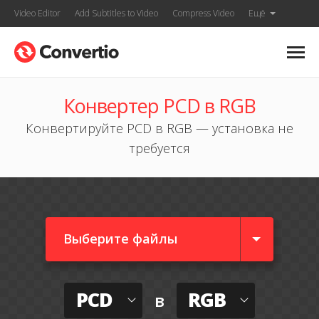
Video Editor
Add Subtitles to Video
Compress Video
Ещё
Конвертер PCD в RGB
Конвертируйте PCD в RGB — установка не
требуется
Выберите файлы
PCD
RGB
в