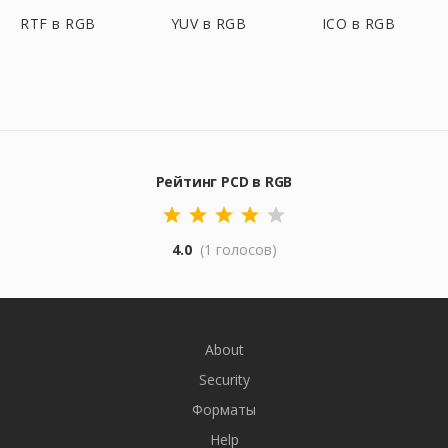
RTF в RGB
YUV в RGB
ICO в RGB
Рейтинг PCD в RGB
4.0
(1 голосов)
About
Security
Форматы
Help