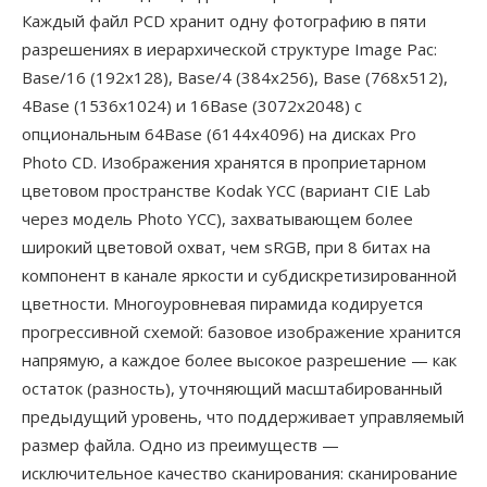
Каждый файл PCD хранит одну фотографию в пяти
разрешениях в иерархической структуре Image Pac:
Base/16 (192x128), Base/4 (384x256), Base (768x512),
4Base (1536x1024) и 16Base (3072x2048) с
опциональным 64Base (6144x4096) на дисках Pro
Photo CD. Изображения хранятся в проприетарном
цветовом пространстве Kodak YCC (вариант CIE Lab
через модель Photo YCC), захватывающем более
широкий цветовой охват, чем sRGB, при 8 битах на
компонент в канале яркости и субдискретизированной
цветности. Многоуровневая пирамида кодируется
прогрессивной схемой: базовое изображение хранится
напрямую, а каждое более высокое разрешение — как
остаток (разность), уточняющий масштабированный
предыдущий уровень, что поддерживает управляемый
размер файла. Одно из преимуществ —
исключительное качество сканирования: сканирование