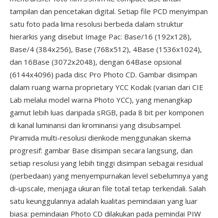
tampilan dan pencetakan digital. Setiap file PCD menyimpan
satu foto pada lima resolusi berbeda dalam struktur
hierarkis yang disebut Image Pac: Base/16 (192x128),
Base/4 (384x256), Base (768x512), 4Base (1536x1024),
dan 16Base (3072x2048), dengan 64Base opsional
(6144x4096) pada disc Pro Photo CD. Gambar disimpan
dalam ruang warna proprietary YCC Kodak (varian dari CIE
Lab melalui model warna Photo YCC), yang menangkap
gamut lebih luas daripada sRGB, pada 8 bit per komponen
di kanal luminansi dan krominansi yang disubsampel.
Piramida multi-resolusi dienkode menggunakan skema
progresif: gambar Base disimpan secara langsung, dan
setiap resolusi yang lebih tinggi disimpan sebagai residual
(perbedaan) yang menyempurnakan level sebelumnya yang
di-upscale, menjaga ukuran file total tetap terkendali. Salah
satu keunggulannya adalah kualitas pemindaian yang luar
biasa: pemindaian Photo CD dilakukan pada pemindai PIW