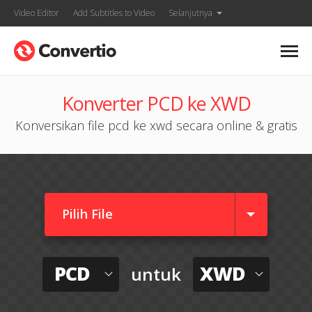
Video Editor
Add Subtitles to Video
Selanjutnya
Konverter PCD ke XWD
Konversikan file pcd ke xwd secara online & gratis
Pilih File
PCD
XWD
untuk