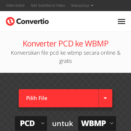
Video Editor
Add Subtitles to Video
Selanjutnya
Konverter PCD ke WBMP
Konversikan file pcd ke wbmp secara online &
gratis
Pilih File
PCD
WBMP
untuk