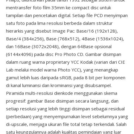
mentransfer foto film 35mm ke compact disc untuk
tampilan dan pencetakan digital. Setiap file PCD menyimpan
satu foto pada lima resolusi berbeda dalam struktur
hierarkis yang disebut Image Pac: Base/16 (192x128),
Base/4 (384x256), Base (768x512), 4Base (1536x1024),
dan 16Base (3072x2048), dengan 64Base opsional
(6144x4096) pada disc Pro Photo CD. Gambar disimpan
dalam ruang warna proprietary YCC Kodak (varian dari CIE
Lab melalui model warna Photo YCC), yang menangkap
gamut lebih luas daripada sRGB, pada 8 bit per komponen
di kanal luminansi dan krominansi yang disubsampel.
Piramida multi-resolusi dienkode menggunakan skema
progresif: gambar Base disimpan secara langsung, dan
setiap resolusi yang lebih tinggi disimpan sebagai residual
(perbedaan) yang menyempurnakan level sebelumnya yang
di-upscale, menjaga ukuran file total tetap terkendali. Salah
satu keunggulannya adalah kualitas pemindaian yang luar