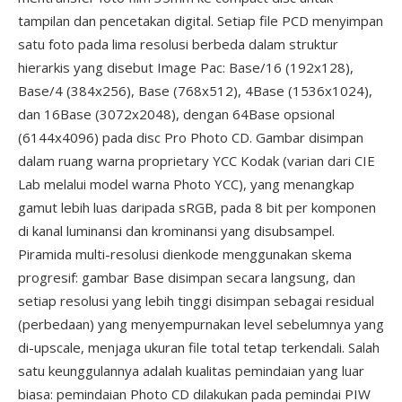
tampilan dan pencetakan digital. Setiap file PCD menyimpan
satu foto pada lima resolusi berbeda dalam struktur
hierarkis yang disebut Image Pac: Base/16 (192x128),
Base/4 (384x256), Base (768x512), 4Base (1536x1024),
dan 16Base (3072x2048), dengan 64Base opsional
(6144x4096) pada disc Pro Photo CD. Gambar disimpan
dalam ruang warna proprietary YCC Kodak (varian dari CIE
Lab melalui model warna Photo YCC), yang menangkap
gamut lebih luas daripada sRGB, pada 8 bit per komponen
di kanal luminansi dan krominansi yang disubsampel.
Piramida multi-resolusi dienkode menggunakan skema
progresif: gambar Base disimpan secara langsung, dan
setiap resolusi yang lebih tinggi disimpan sebagai residual
(perbedaan) yang menyempurnakan level sebelumnya yang
di-upscale, menjaga ukuran file total tetap terkendali. Salah
satu keunggulannya adalah kualitas pemindaian yang luar
biasa: pemindaian Photo CD dilakukan pada pemindai PIW