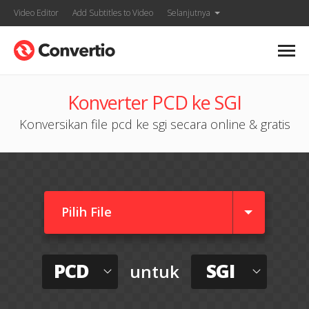
Video Editor
Add Subtitles to Video
Selanjutnya
Konverter PCD ke SGI
Konversikan file pcd ke sgi secara online & gratis
Pilih File
PCD
SGI
untuk