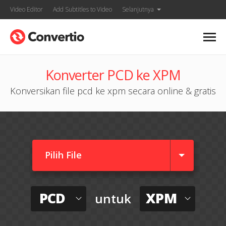
Video Editor
Add Subtitles to Video
Selanjutnya
Konverter PCD ke XPM
Konversikan file pcd ke xpm secara online & gratis
Pilih File
PCD
XPM
untuk