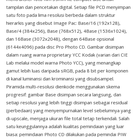
tampilan dan pencetakan digital. Setiap file PCD menyimpan
satu foto pada lima resolusi berbeda dalam struktur
hierarkis yang disebut Image Pac: Base/16 (192x128),
Base/4 (384x256), Base (768x512), 4Base (1536x1024),
dan 16Base (3072x2048), dengan 64Base opsional
(6144x4096) pada disc Pro Photo CD. Gambar disimpan
dalam ruang warna proprietary YCC Kodak (varian dari CIE
Lab melalui model warna Photo YCC), yang menangkap
gamut lebih luas daripada sRGB, pada 8 bit per komponen
di kanal luminansi dan krominansi yang disubsampel.
Piramida multi-resolusi dienkode menggunakan skema
progresif: gambar Base disimpan secara langsung, dan
setiap resolusi yang lebih tinggi disimpan sebagai residual
(perbedaan) yang menyempurnakan level sebelumnya yang
di-upscale, menjaga ukuran file total tetap terkendali. Salah
satu keunggulannya adalah kualitas pemindaian yang luar
biasa: pemindaian Photo CD dilakukan pada pemindai PIW