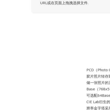
URL或在页面上拖拽选择文件.
PCD（Photo
胶片照片转存到
储一张照片的五种
Base（768x
可选配64Bas
CIE Lab
辨率金字塔采