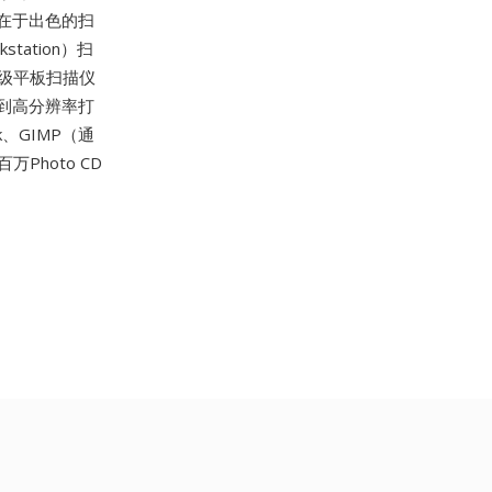
在于出色的扫
tation）扫
级平板扫描仪
到高分辨率打
ck、GIMP（通
万Photo CD