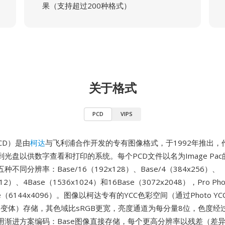
果（支持超过200种格式）
关于格式
PCD
VIPS
 CD）是由
柯达
与飞利浦合作开发的专有图像格式，于1992年推出，作
光盘以供数字查看和打印的系统。每个PCD文件以名为Image Pa
不同分辨率：Base/16（192x128）、Base/4（384x256）、
512）、4Base（1536x1024）和16Base（3072x2048），Pro Ph
e（6144x4096）。图像以柯达专有的YCC色彩空间（通过Photo Y
衍生的变体）存储，其色域比sRGB更宽，亮度通道为每分量8位，色度
用渐进方案编码：Base图像直接存储，每个更高分辨率以残差（差