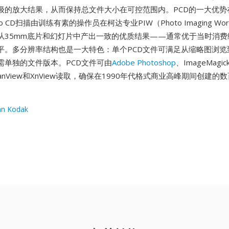
级的放大结果，从而保持总文件大小在可控范围内。PCD的一大优势
 CD扫描由训练有素的操作员在柯达专业PIW（Photo Imaging Works
从35mm底片和幻灯片中产出一致的优质结果——通常优于当时消费
平。多分辨率结构也是一大特色：单个PCD文件可满足从缩略图浏览
需单独的文件版本。PCD文件可由
Adobe Photoshop
、ImageMagi
anView和XnView读取，确保在1990年代格式商业高峰期间创建的数百
。
an Kodak