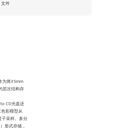
文件
为将35mm
c的层次结构存
oto CD光盘还
CC色彩模型从
经过子采样。多分
异）形式存储，