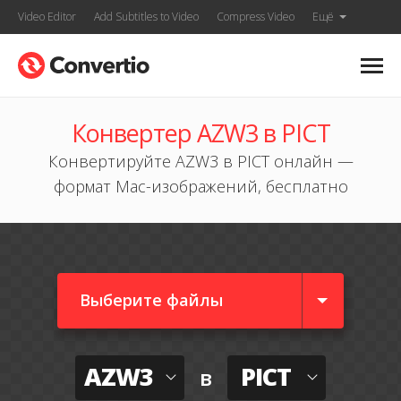
Video Editor
Add Subtitles to Video
Compress Video
Ещё
Конвертер AZW3 в PICT
Конвертируйте AZW3 в PICT онлайн —
формат Mac-изображений, бесплатно
Выберите файлы
AZW3
PICT
в