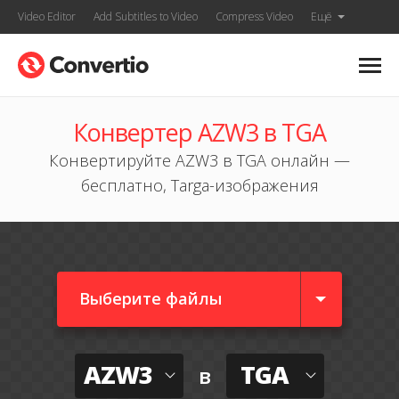
Video Editor
Add Subtitles to Video
Compress Video
Ещё
Конвертер AZW3 в TGA
Конвертируйте AZW3 в TGA онлайн —
бесплатно, Targa-изображения
Выберите файлы
AZW3
TGA
в