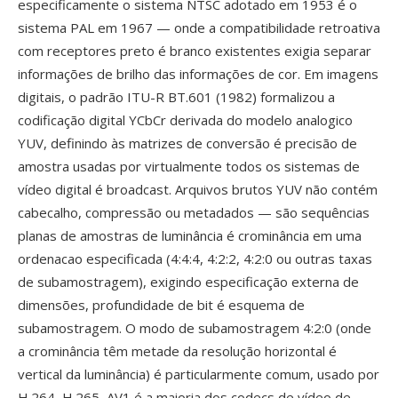
especificamente o sistema NTSC adotado em 1953 é o
sistema PAL em 1967 — onde a compatibilidade retroativa
com receptores preto é branco existentes exigia separar
informações de brilho das informações de cor. Em imagens
digitais, o padrão ITU-R BT.601 (1982) formalizou a
codificação digital YCbCr derivada do modelo analogico
YUV, definindo às matrizes de conversão é precisão de
amostra usadas por virtualmente todos os sistemas de
vídeo digital é broadcast. Arquivos brutos YUV não contém
cabecalho, compressão ou metadados — são sequências
planas de amostras de luminância é crominância em uma
ordenacao especificada (4:4:4, 4:2:2, 4:2:0 ou outras taxas
de subamostragem), exigindo especificação externa de
dimensões, profundidade de bit é esquema de
subamostragem. O modo de subamostragem 4:2:0 (onde
a crominância têm metade da resolução horizontal é
vertical da luminância) é particularmente comum, usado por
H.264, H.265, AV1 é a maioria dos codecs de vídeo de