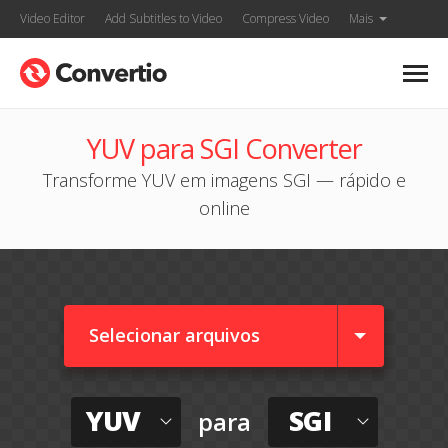
Video Editor
Add Subtitles to Video
Compress Video
Mais
YUV para SGI Converter
Transforme YUV em imagens SGI — rápido e
online
Selecionar arquivos
YUV
SGI
para