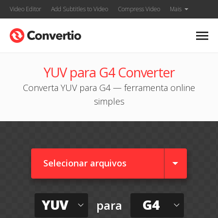
Video Editor
Add Subtitles to Video
Compress Video
Mais
YUV para G4 Converter
Converta YUV para G4 — ferramenta online
simples
Selecionar arquivos
YUV
G4
para