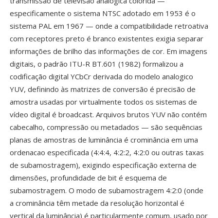
transmissão de televisão analógica colorida —
especificamente o sistema NTSC adotado em 1953 é o
sistema PAL em 1967 — onde a compatibilidade retroativa
com receptores preto é branco existentes exigia separar
informações de brilho das informações de cor. Em imagens
digitais, o padrão ITU-R BT.601 (1982) formalizou a
codificação digital YCbCr derivada do modelo analogico
YUV, definindo às matrizes de conversão é precisão de
amostra usadas por virtualmente todos os sistemas de
vídeo digital é broadcast. Arquivos brutos YUV não contém
cabecalho, compressão ou metadados — são sequências
planas de amostras de luminância é crominância em uma
ordenacao especificada (4:4:4, 4:2:2, 4:2:0 ou outras taxas
de subamostragem), exigindo especificação externa de
dimensões, profundidade de bit é esquema de
subamostragem. O modo de subamostragem 4:2:0 (onde
a crominância têm metade da resolução horizontal é
vertical da luminância) é particularmente comum, usado por