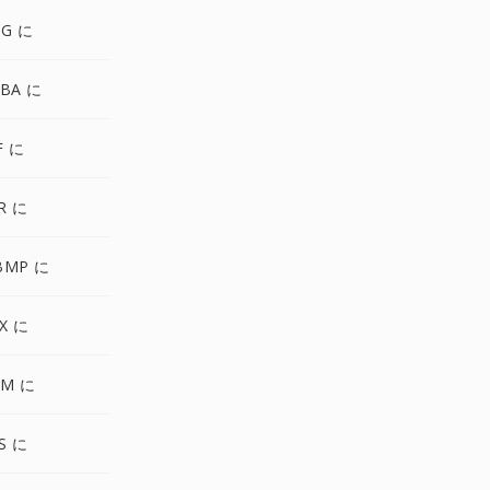
NG に
GBA に
F に
R に
BMP に
X に
BM に
S に