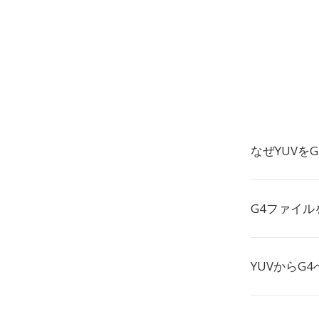
なぜYUVを
G4ファイル
YUVからG