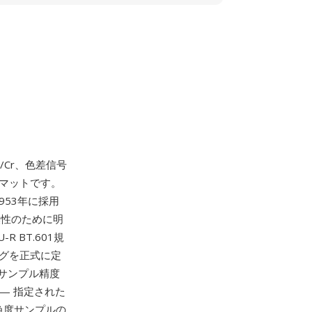
/Cr、色差信号
マットです。
953年に採用
換性のために明
BT.601規
ングを正式に定
サンプル精度
— 指定された
び色度サンプルの