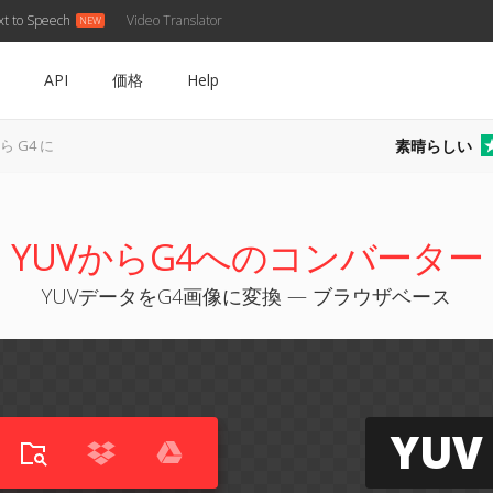
xt to Speech
Video Translator
API
価格
Help
素晴らしい
から G4 に
YUVからG4へのコンバーター
YUVデータをG4画像に変換 — ブラウザベース
YUV