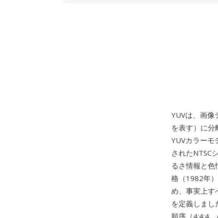
YUVは、画像
を表す）に分
YUVカラーモ
されたNTSC
るさ情報と色情
格（1982年
め、事実上す
を定義しまし
順序（4:4: