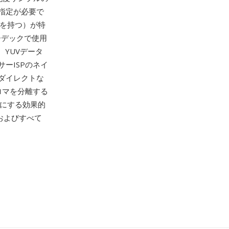
指定が必要で
度を持つ）が特
ーデックで使用
YUVデータ
ーISPのネイ
ダイレクトな
ロマを分離する
1にする効果的
k、およびすべて