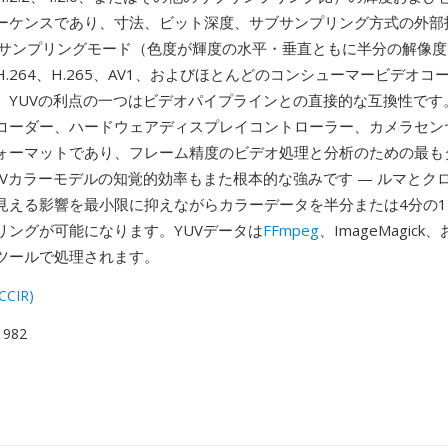
ーケンスであり、寸法、ビット深度、サブサンプリング方式の外部
0サブサンプリングモード（色度が輝度の水平・垂直ともに半分の解像
.264、H.265、AV1、およびほとんどのコンシューマービデオコ
。YUVの利点の一つはビデオパイプラインとの直接的な互換性です。
コーダー、ハードウェアディスプレイコントローラー、カメラセンサ
ォーマットであり、フレーム精度のビデオ処理と分析のための最も
UVカラーモデルの知覚的効率もまた根本的な強みです — ルマとク
見える影響を最小限に抑えながらカラーデータを半分または4分の
リングが可能になります。YUVデータは
FFmpeg
、ImageMagic
ツールで処理されます。
(CCIR)
 1982