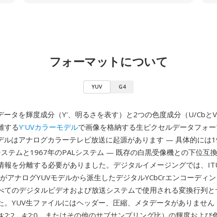
フォーマットについて
YUV
G4
データを輝度成分（Y'、明るさを表す）と2つの色度成分（U/CbとV
離する
Y'UVカラーモデル
で画像を格納する生ピクセルデータフォー
デルはアナログカラーテレビ放送に起源があります — 具体的には1
システムと1967年のPALシステム — 既存の白黒受像機との下位互
報を分離する必要がありました。デジタルイメージングでは、ITU-R 
）がアナログYUVモデルから派生したデジタルYCbCrエンコーディ
べてのデジタルビデオおよび放送システムで使用される変換行列と
た。YUV生ファイルにはヘッダー、圧縮、メタデータがありません 
4、4:2:2、4:2:0、またはその他のサブサンプリング比）の輝度およ