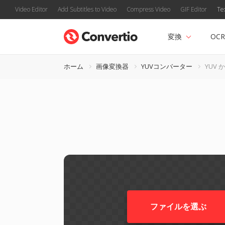
Video Editor
Add Subtitles to Video
Compress Video
GIF Editor
Te
変換
OCR
ホーム
画像変換器
YUVコンバーター
YUV 
ファイルを選ぶ