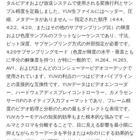
タルビデオおよび放送システムで使用される変換行列とサン
プル精度を定義しました。YUV生ファイルにはヘッダー、圧
縮、メタデータがありません — 指定された順序（4:4:4、
4:2:2、4:2:0、またはその他のサブサンプリング比）の輝度
および色度サンプルのフラットなシーケンスであり、寸法、
ビット深度、サブサンプリング方式の外部指定が必要です。
4:2:0サブサンプリングモード（色度が輝度の水平・垂直とも
に半分の解像度を持つ）が特に一般的で、H.264、H.265、
AV1、およびほとんどのコンシューマービデオコーデックで
使用されています。YUVの利点の一つはビデオパイプライン
との直接的な互換性です。YUVデータはビデオエンコーダ
ー、ハードウェアディスプレイコントローラー、カメラセン
サーISPのネイティブ入力フォーマットであり、フレーム精
度のビデオ処理と分析のための最もダイレクトな表現です。
YUVカラーモデルの知覚的効率もまた根本的な強みです —
ルマとクロマを分離することで、目に見える影響を最小限に
抑えながらカラーデータを半分または4分の1にする効果的な