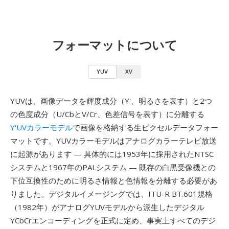
フォーマットについて
YUV
XV
YUVは、画像データを輝度成分（Y'、明るさを表す）と2つ
の色度成分（U/CbとV/Cr、色差信号を表す）に分離する
Y'UVカラーモデル
で画像を格納する生ピクセルデータフォー
マットです。YUVカラーモデルはアナログカラーテレビ放送
に起源があります — 具体的には1953年に採用されたNTSC
システムと1967年のPALシステム — 既存の白黒受像機との
下位互換性のために明るさ情報と色情報を分離する必要があ
りました。デジタルイメージングでは、ITU-R BT.601規格
（1982年）がアナログYUVモデルから派生したデジタル
YCbCrエンコーディングを正式に定め、事実上すべてのデジ