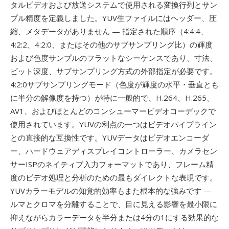
タルビデオおよび放送システムで使用される変換行列とサン
プル精度を定義しました。YUV生ファイルにはヘッダー、圧
縮、メタデータがありません — 指定された順序（4:4:4、
4:2:2、4:2:0、またはその他のサブサンプリング比）の輝度
および色度サンプルのフラットなシーケンスであり、寸法、
ビット深度、サブサンプリング方式の外部指定が必要です。
4:2:0サブサンプリングモード（色度が輝度の水平・垂直とも
に半分の解像度を持つ）が特に一般的で、H.264、H.265、
AV1、およびほとんどのコンシューマービデオコーデックで
使用されています。YUVの利点の一つはビデオパイプライン
との直接的な互換性です。YUVデータはビデオエンコーダ
ー、ハードウェアディスプレイコントローラー、カメラセン
サーISPのネイティブ入力フォーマットであり、フレーム精
度のビデオ処理と分析のための最もダイレクトな表現です。
YUVカラーモデルの知覚的効率もまた根本的な強みです —
ルマとクロマを分離することで、目に見える影響を最小限に
抑えながらカラーデータを半分または4分の1にする効果的な