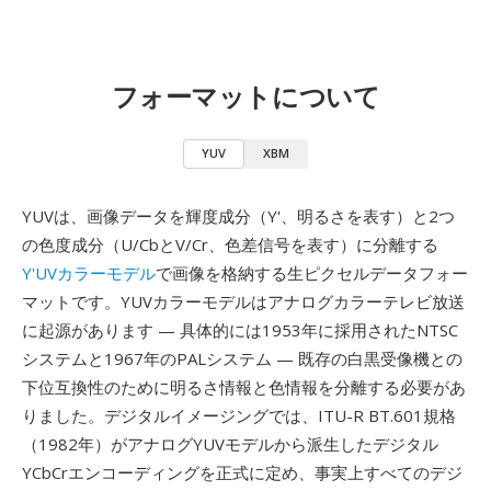
フォーマットについて
YUV
XBM
YUVは、画像データを輝度成分（Y'、明るさを表す）と2つ
の色度成分（U/CbとV/Cr、色差信号を表す）に分離する
Y'UVカラーモデル
で画像を格納する生ピクセルデータフォー
マットです。YUVカラーモデルはアナログカラーテレビ放送
に起源があります — 具体的には1953年に採用されたNTSC
システムと1967年のPALシステム — 既存の白黒受像機との
下位互換性のために明るさ情報と色情報を分離する必要があ
りました。デジタルイメージングでは、ITU-R BT.601規格
（1982年）がアナログYUVモデルから派生したデジタル
YCbCrエンコーディングを正式に定め、事実上すべてのデジ