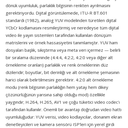
dönük uyumluluk, parlaklık bilgisinin renkten ayrılmasını
gerektiriyordu. Dijital görüntülemede, ITU-R BT.601
standardı (1982), analog YUV modelinden türetilen dijital
YCbCr kodlamasını resmileştirmiş ve neredeyse tüm dijital
video ile yayın sistemleri tarafından kullanılan dönüşüm
matrislerini ve örnek hassasiyetini tanımlamıştır. YUV ham
dosyaları başlık, sıkıştırma veya meta veri içermez — belirli
bir sıralama düzeninde (4:4:4, 4:2:2, 4:2:0 veya diğer alt
örnekleme oranları) parlaklık ve renk örneklerinin düz
dizileridir; boyutlar, bit derinliği ve alt örnekleme şemasının
harici olarak belirtilmesini gerektirir. 4:2:0 alt örnekleme
modu (renk bilgisinin parlaklığın hem yatay hem dikey
çözünürlüğünün yarısına sahip olduğu mod) özellikle
yaygındır; H.264, H.265, AV1 ve çoğu tüketici video codec'ı
tarafından kullanılır. Önemli bir avantajı doğrudan video hattı
uyumluluğudur: YUV verisi, video kodlayıcılar, donanım ekran
denetleyicileri ve kamera sensörü ISP'leri için yerel girdi