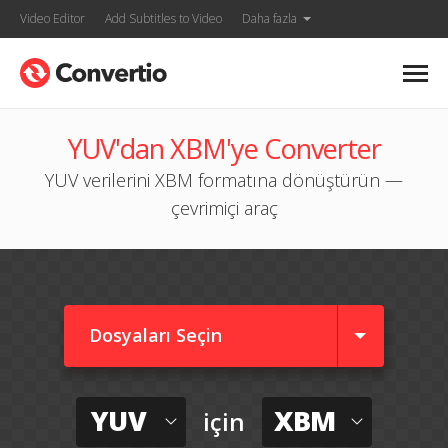
Video Editor
Add Subtitles to Video
Daha fazla
YUV'dan XBM'ye Converter
YUV verilerini XBM formatına dönüştürün —
çevrimiçi araç
Dosyaları Seçin
YUV
XBM
için