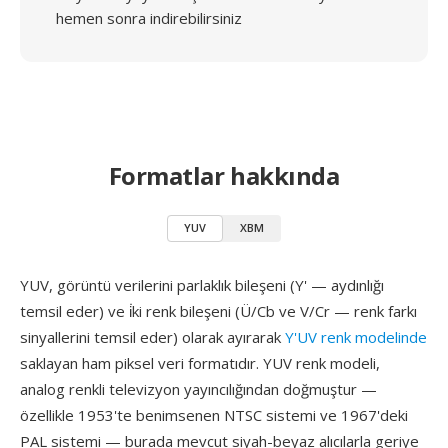
hemen sonra indirebilirsiniz
Formatlar hakkında
YUV
XBM
YUV, görüntü verilerini parlaklık bileşeni (Y' — aydınlığı
temsil eder) ve i̇ki renk bileşeni (Ü/Cb ve V/Cr — renk farkı
sinyallerini temsil eder) olarak ayırarak
Y'UV renk modelinde
saklayan ham piksel veri formatıdır. YUV renk modeli,
analog renkli televizyon yayıncılığından doğmuştur —
özellikle 1953'te benimsenen NTSC sistemi ve 1967'deki
PAL sistemi — burada mevcut siyah-beyaz alıcılarla geriye