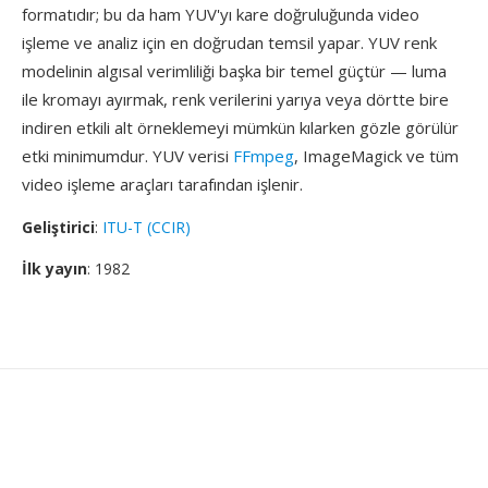
formatıdır; bu da ham YUV'yı kare doğruluğunda video
işleme ve analiz için en doğrudan temsil yapar. YUV renk
modelinin algısal verimliliği başka bir temel güçtür — luma
ile kromayı ayırmak, renk verilerini yarıya veya dörtte bire
indiren etkili alt örneklemeyi mümkün kılarken gözle görülür
etki minimumdur. YUV verisi
FFmpeg
, ImageMagick ve tüm
video işleme araçları tarafından işlenir.
Geliştirici
:
ITU-T (CCIR)
İlk yayın
: 1982