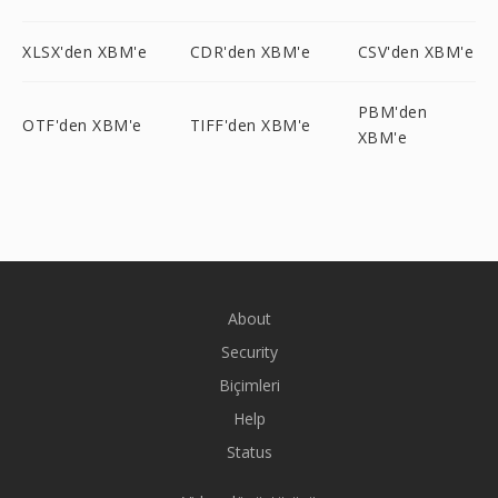
XLSX'den XBM'e
CDR'den XBM'e
CSV'den XBM'e
PBM'den
OTF'den XBM'e
TIFF'den XBM'e
XBM'e
About
Security
Biçimleri
Help
Status