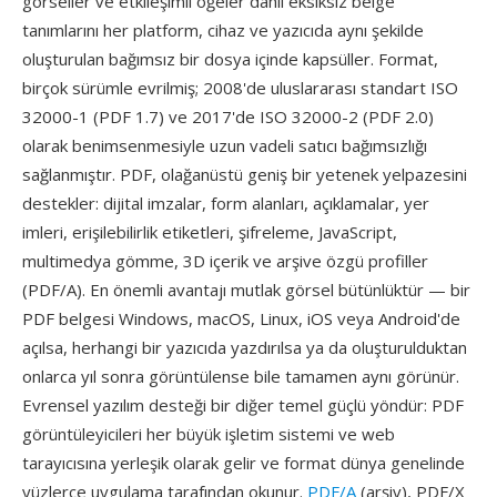
görseller ve etkileşimli öğeler dahil eksiksiz belge
tanımlarını her platform, cihaz ve yazıcıda aynı şekilde
oluşturulan bağımsız bir dosya içinde kapsüller. Format,
birçok sürümle evrilmiş; 2008'de uluslararası standart ISO
32000-1 (PDF 1.7) ve 2017'de ISO 32000-2 (PDF 2.0)
olarak benimsenmesiyle uzun vadeli satıcı bağımsızlığı
sağlanmıştır. PDF, olağanüstü geniş bir yetenek yelpazesini
destekler: dijital imzalar, form alanları, açıklamalar, yer
imleri, erişilebilirlik etiketleri, şifreleme, JavaScript,
multimedya gömme, 3D içerik ve arşive özgü profiller
(PDF/A). En önemli avantajı mutlak görsel bütünlüktür — bir
PDF belgesi Windows, macOS, Linux, iOS veya Android'de
açılsa, herhangi bir yazıcıda yazdırılsa ya da oluşturulduktan
onlarca yıl sonra görüntülense bile tamamen aynı görünür.
Evrensel yazılım desteği bir diğer temel güçlü yöndür: PDF
görüntüleyicileri her büyük işletim sistemi ve web
tarayıcısına yerleşik olarak gelir ve format dünya genelinde
yüzlerce uygulama tarafından okunur.
PDF/A
(arşiv), PDF/X