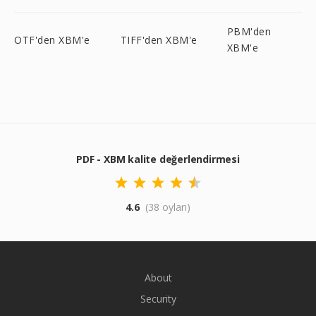
PBM'den
OTF'den XBM'e
TIFF'den XBM'e
XBM'e
PDF - XBM kalite değerlendirmesi
4.6
(38 oyları)
About
Security