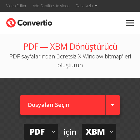
Video Editor
Add Subtitles to Video
Daha fazla
PDF — XBM Dönüştürücü
PDF sayfalarından ücretsiz X Window bitmap'leri
oluşturun
Dosyaları Seçin
PDF
XBM
için