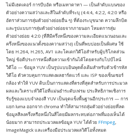
ไม่มีเฮดเดอร์ การบีบอัด หรือเมทาดาทา — เป็นลำดับแบนของ
ตัวอย่างความสว่างและสีในลำดับที่ระบุ (4:4:4, 4:2:2, 4:2:0 หรือ
อัตราส่วนการสุ่มตัวอย่างย่อยอื่น ๆ) ที่ต้องระบุขนาด ความลึกบิต
และรูปแบบการสุ่มตัวอย่างย่อยจากภายนอก โหมดการสุ่ม
ตัวอย่างย่อย 4:2:0 (ที่สีมีครึ่งหนึ่งของความละเอียดแนวนอนและ
ครึ่งหนึ่งของแนวตั้งของความสว่าง) เป็นที่พบบ่อยเป็นพิเศษ ใช้
โดย H.264, H.265, AV1 และโคเดกวิดีโอสำหรับผู้บริโภคส่วน
ใหญ่ ข้อดีประการหนึ่งคือความเข้ากันได้โดยตรงกับไปป์ไลน์
วิดีโอ — ข้อมูล YUV เป็นรูปแบบอินพุตดั้งเดิมสำหรับตัวเข้ารหัส
วิดีโอ ตัวควบคุมการแสดงผลฮาร์ดแวร์ และ ISP ของเซ็นเซอร์
กล้อง ทำให้ YUV ดิบเป็นการแสดงที่ตรงที่สุดสำหรับการประมวล
ผลและวิเคราะห์วิดีโอที่แม่นยำระดับเฟรม ประสิทธิภาพเชิงการ
รับรู้ของแบบจำลองสี YUV เป็นจุดแข็งพื้นฐานอีกประการ — การ
แยก luma ออกจาก chroma ทำให้สามารถสุ่มตัวอย่างย่อยที่ลด
ข้อมูลสีลงครึ่งหรือหนึ่งในสี่โดยมีผลกระทบต่อภาพที่มองเห็นได้
น้อยมาก สามารถประมวลผลข้อมูล YUV ได้ด้วย
FFmpeg
,
ImageMagick และเครื่องมือประมวลผลวิดีโอทั้งหมด