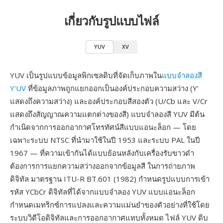
เกี่ยวกับรูปแบบไฟล์
YUV
XV
YUV เป็นรูปแบบข้อมูลพิกเซลดิบที่จัดเก็บภาพใน
แบบจำลองสี
Y'UV
ที่ข้อมูลภาพถูกแยกออกเป็นองค์ประกอบความสว่าง (Y'
แสดงถึงความสว่าง) และองค์ประกอบสีสองตัว (U/Cb และ V/Cr
แสดงถึงสัญญาณความแตกต่างของสี) แบบจำลองสี YUV มีต้น
กำเนิดจากการออกอากาศโทรทัศน์สีแบบแอนะล็อก — โดย
เฉพาะระบบ NTSC ที่นำมาใช้ในปี 1953 และระบบ PAL ในปี
1967 — ที่ความเข้ากันได้แบบย้อนหลังกับเครื่องรับขาวดำ
ต้องการการแยกความสว่างออกจากข้อมูลสี ในการถ่ายภาพ
ดิจิทัล มาตรฐาน ITU-R BT.601 (1982) กำหนดรูปแบบการเข้า
รหัส YCbCr ดิจิทัลที่ได้จากแบบจำลอง YUV แบบแอนะล็อก
กำหนดเมทริกซ์การแปลงและความแม่นยำของตัวอย่างที่ใช้โดย
ระบบวิดีโอดิจิทัลและการออกอากาศแทบทั้งหมด ไฟล์ YUV ดิบ