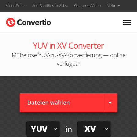
Video Editor
Add Subtitles to Video
Compress Video
Mehr
YUV in XV Converter
Mühelose YUV-zu-XV-Konvertierung — online
verfügbar
Dateien wählen
YUV
XV
in