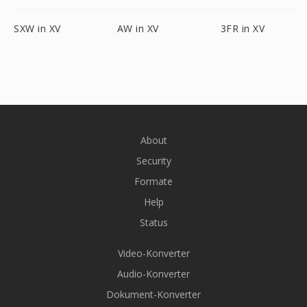
SXW in XV
AW in XV
3FR in XV
About
Security
Formate
Help
Status
Video-Konverter
Audio-Konverter
Dokument-Konverter