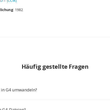
TU-T (CCIR)
tlichung
: 1982
Häufig gestellte Fragen
in G4 umwandeln?
ch G4-Dateien?