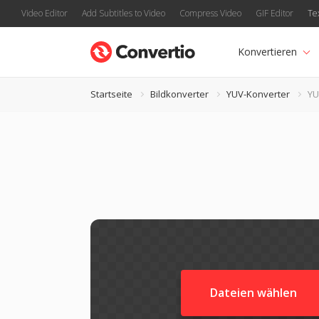
Video Editor
Add Subtitles to Video
Compress Video
GIF Editor
Te
Konvertieren
Startseite
Bildkonverter
YUV-Konverter
YU
Dateien wählen