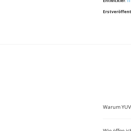
Entwickler
:
I
Erstveröffen
Warum YUV 
Wie öffne i