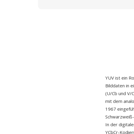
YUV ist ein R
Bilddaten in 
(U/Cb und V/C
mit dem anal
1967 eingefü
Schwarzweiß-E
In der digita
YCbCr-Kodieru