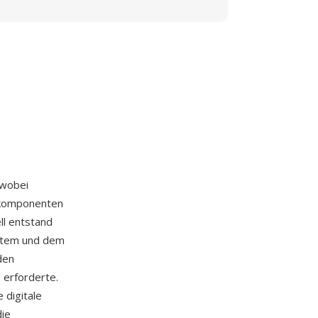
 wobei
nzkomponenten
ll entstand
stem und dem
den
 erforderte.
 digitale
die