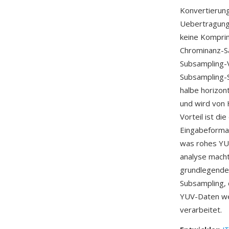
Konvertierung
Uebertragung
keine Kompri
Chrominanz-Sa
Subsampling-V
Subsampling-
halbe horizon
und wird von
Vorteil ist di
Eingabeforma
was rohes YUV
analyse macht
grundlegende
Subsampling, d
YUV-Daten w
verarbeitet.