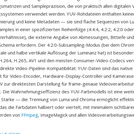
smatrizen und Samplepräzision, die von praktisch allen digitalen 
ssystemen verwendet werden. YUV-Rohdateien enthalten keine
mierung und keine Metadaten — sie sind flache Sequenzen von L
mples in einer spezifizierten Reihenfolge (4:4:4, 4:2:2, 4:2:0 ode
erhältnisse), die externe Angabe von Abmessungen, Bittiefe un
Schema erfordern. Der 4:2:0-Subsampling-Modus (bei dem Chrom
tale und halbe vertikale Auflösung der Luminanz hat) ist besonder
 H.264, H.265, AV1 und den meisten Consumer-Video-Codecs ver
e direkte Video-Pipeline-Kompatibilität: YUV-Daten sind das native
t für Video-Encoder, Hardware-Display-Controller und Kamerase
 zur direktesten Darstellung für frame-genaue Videoverarbeitun
. Die Wahrnehmungseffizienz des YUV-Farbmodells ist eine weit
 Stärke — die Trennung von Luma und Chroma ermöglicht effekti
as die Farbdaten halbiert oder viertelt, mit minimalem sichtbaren
erden von
FFmpeg
, ImageMagick und allen Videoverarbeitungsw