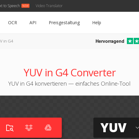
xt to Speech
Video Translator
OCR
API
Preisgestaltung
Help
Hervorragend
V in G4
YUV in G4 Converter
YUV in G4 konvertieren — einfaches Online-Tool
YUV