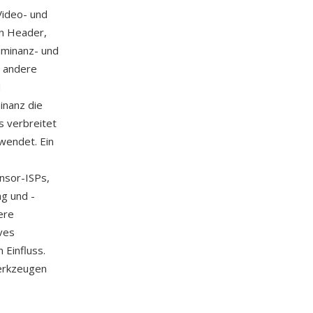
Video- und
n Header,
uminanz- und
r andere
d
inanz die
s verbreitet
wendet. Ein
nsor-ISPs,
g und -
ere
ves
 Einfluss.
erkzeugen