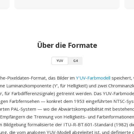
Über die Formate
YUV
G4
ohe-Pixeldaten-Format, das Bilder im
Y'UV-Farbmodell
speichert,
eine Luminanzkomponente (Y', für Helligkeit) und zwei Chromina
r, für Farbdifferenzsignale) getrennt werden. Das YUV-Farbmode
ogen Farbfernsehen — konkret dem 1953 eingeführten NTSC-Sy
hrten PAL-System — wo die Abwärtskompatibilität mit bestehen
mpfängern die Trennung von Helligkeits- und Farbinformationen
len Bildgebung formalisierte der ITU-R-BT.601-Standard (1982) die
ng, die vom analogen YUV-Modell abgeleitet ist, und definierte 