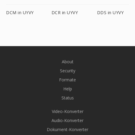
DCM in UYVY
DCR in UYVY
DDS in UYVY
About
Security
Formate
Help
Status
Video-Konverter
Audio-Konverter
Dokument-Konverter