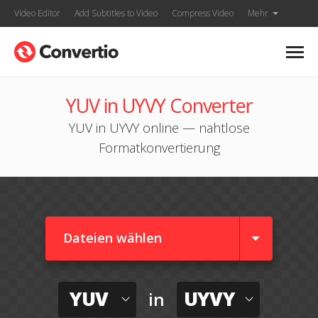
Video Editor
Add Subtitles to Video
Compress Video
Mehr
YUV in UYVY Converter
YUV in UYVY online — nahtlose
Formatkonvertierung
Dateien wählen
YUV
UYVY
in