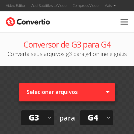
Video Editor
Add Subtitles to Video
Compress Video
Mais
Conversor de G3 para G4
Converta seus arquivos g3 para g4 online e grátis
Selecionar arquivos
G3
G4
para