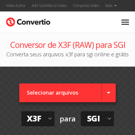
Video Editor
Add Subtitles to Video
Compress Video
Mais
Conversor de X3F (RAW) para SGI
Converta seus arquivos x3f para sgi online e grátis
Selecionar arquivos
X3F
SGI
para