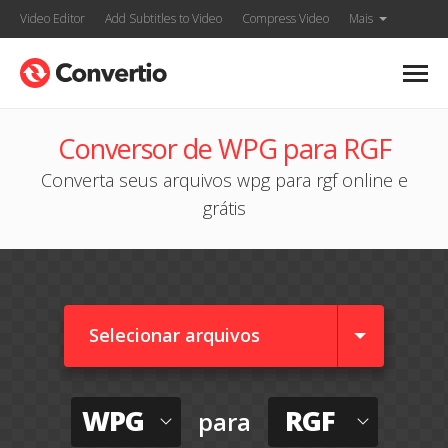
Video Editor
Add Subtitles to Video
Compress Video
Mais
Conversor de WPG para RGF
Converta seus arquivos wpg para rgf online e
grátis
Selecionar arquivos
WPG
RGF
para