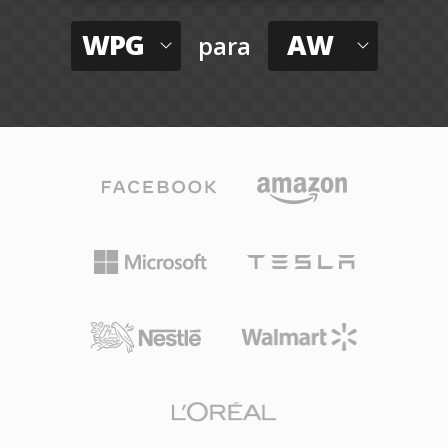
WPG
AW
para