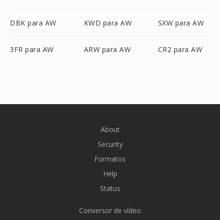
DBK para AW
KWD para AW
SXW para AW
3FR para AW
ARW para AW
CR2 para AW
About
Security
Formatos
Help
Status
Conversor de vídeo